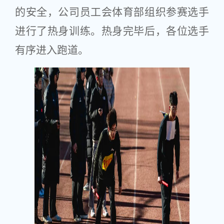
的安全，公司员工会体育部组织参赛选手
进行了热身训练。热身完毕后，各位选手
有序进入跑道。