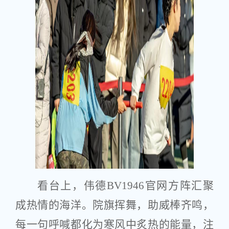
看台上，伟德BV1946官网方阵汇聚
成热情的海洋。院旗挥舞，助威棒齐鸣，
每一句呼喊都化为寒风中炙热的能量，注