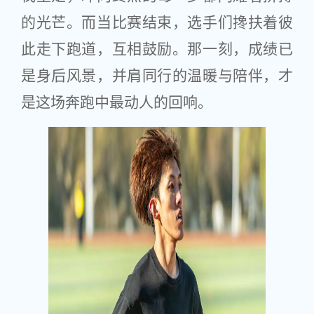
的光芒。而当比赛结束，选手们搀扶着彼
此走下跑道，互相鼓励。那一刻，成绩已
是身后风景，并肩同行的温暖与陪伴，才
是这场奔跑中最动人的回响。