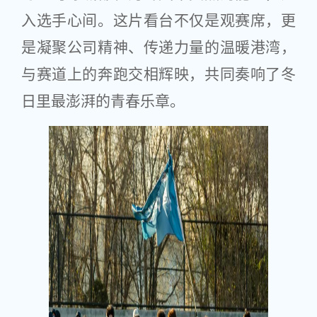
入选手心间。这片看台不仅是观赛席，更
是凝聚公司精神、传递力量的温暖港湾，
与赛道上的奔跑交相辉映，共同奏响了冬
日里最澎湃的青春乐章。