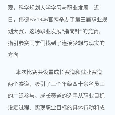
观，科学规划大学学习与职业发展，近
日，伟德BV1946官网举办了第三届职业规
划大赛，这场职业发展“指南针”的竞赛，
指引参赛同学们找到了连接梦想与现实的
方向。
本次比赛共设置成长赛道和就业赛道
两个赛道，吸引了三个年级四十余名员工
的广泛参与。成长赛道的选手从职业目标
设定过程、实现职业目标的具体行动和成