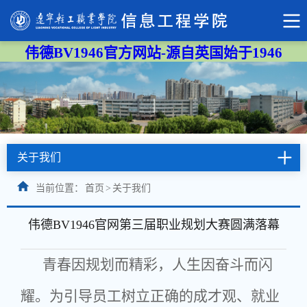
伟德BV1946官方网站-源自英国始于1946
关于我们
当前位置：
首页
>
关于我们
伟德BV1946官网第三届职业规划大赛圆满落幕
青春因规划而精彩，人生因奋斗而闪
耀。为引导员工树立正确的成才观、就业