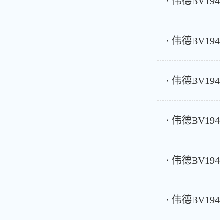
伟德BV1
伟德BV1
伟德BV1
伟德BV1
伟德BV1
伟德BV1