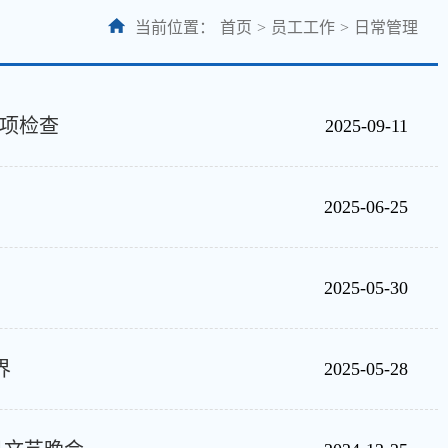
当前位置：
首页
>
员工工作
>
日常管理
专项检查
2025-09-11
2025-06-25
2025-05-30
界
2025-05-28