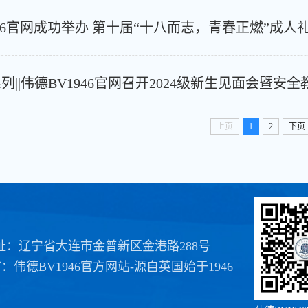
946官网成功举办 第十届“十八而志，青春正燃”成人
列||伟德BV1946官网召开2024级新生见面会暨安
上页
1
2
下页
址：辽宁省大连市金普新区金港路288号
：伟德BV1946官方网站-源自英国始于1946