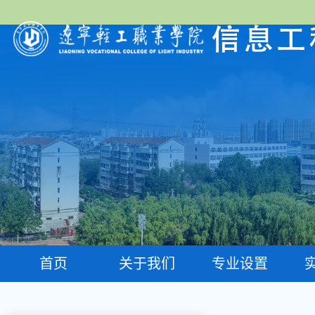
首页
关于我们
专业设置