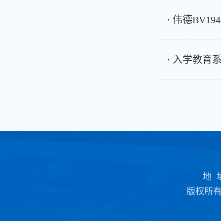
伟德BV1
入学教育系
地 
版权所有