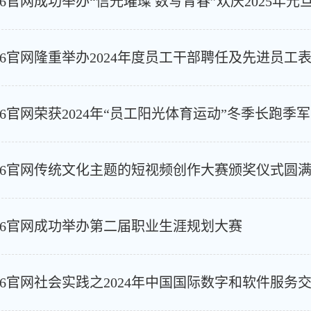
946官网成功举办“信光璀璨 数写青春”欢庆2025年
946官网隆重举办2024年度员工干部聘任及先进员工
946官网荣获2024年“员工阳光体育运动”冬季长跑季军
946官网传统文化主题的短视频创作大赛颁奖仪式圆
946官网成功举办第二届职业生涯规划大赛
946官网社会实践之2024年中国国际数字和软件服务