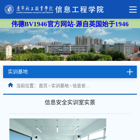
伟德BV1946官方网站-源自英国始于1946
实训基地
当前位置：
首页
>
实训基地
>
信息安...
信息安全实训室实景