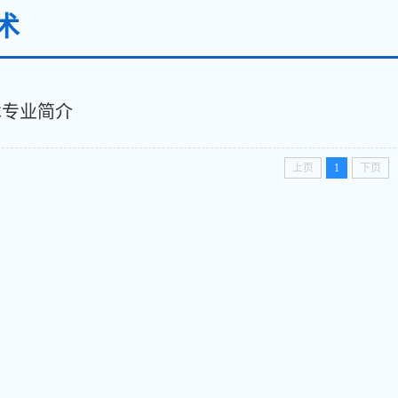
术
术专业简介
上页
1
下页