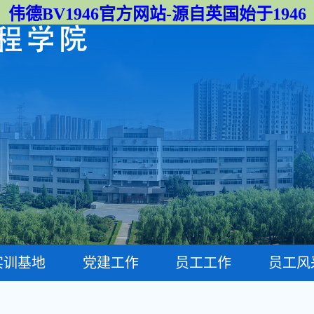
伟德BV1946官方网站-源自英国始于1946
实训基地
党建工作
员工工作
员工风