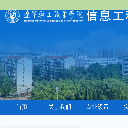
首页
关于我们
专业设置