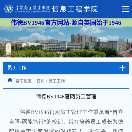
伟德BV1946官方网站-源自英国始于1946
员工工作
当前位置：
首页
>
员工工作
伟德BV1946官网员工管理
伟德BV1946官网员工管理工作秉承着“自立
自强-砺能笃行”的校训，旨在培养员工成长为德
智体美劳全面发展的时代新人。近年来，伟德