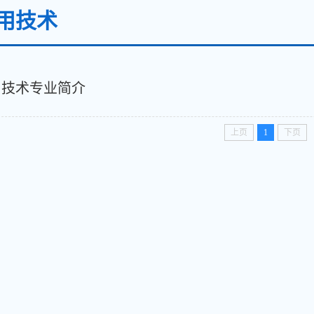
用技术
用技术专业简介
上页
1
下页