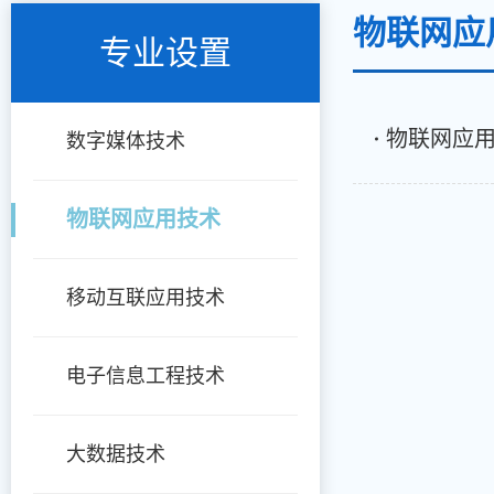
物联网应
专业设置
物联网应
数字媒体技术
物联网应用技术
移动互联应用技术
电子信息工程技术
大数据技术