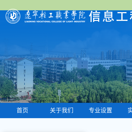
首页
关于我们
专业设置