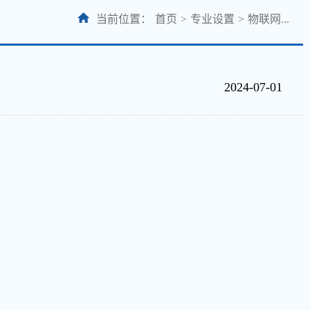
当前位置：
首页
>
专业设置
>
物联网...
2024-07-01