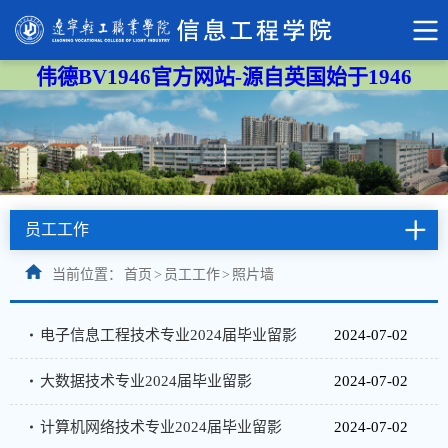
伟德BV1946官方网站-源自英国始于1946
员工工作
当前位置：
首页
>
员工工作
>
照片墙
电子信息工程技术专业2024届毕业留影
2024-07-02
大数据技术专业2024届毕业留影
2024-07-02
计算机网络技术专业2024届毕业留影
2024-07-02